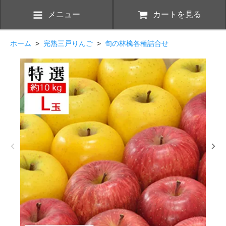
メニュー
カートを見る
ホーム
>
完熟三戸りんご
>
旬の林檎各種詰合せ