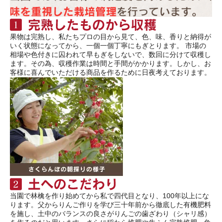
果物は完熟し、私たちプロの目から見て、色、味、香りと納得が
いく状態になってから、一個一個丁寧にもぎとります。 市場の
相場や色付きに囚われて早もぎをしないで、数回に分けて収穫し
ます。その為、収穫作業は時間と手間がかかります。しかし、お
客様に喜んでいただける商品を作るために日夜考えております。
当園で林檎を作り始めてから私で四代目となり、100年以上にな
ります。父からりんご作りを学び三十年前から徹底した有機肥料
を施し、土中のバランスの良さがりんごの歯ざわり（シャリ感）