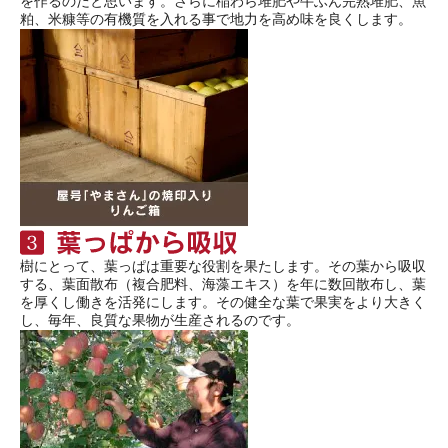
を作るのだと思います。さらに稲わら堆肥や牛ふん完熟堆肥、魚
粕、米糠等の有機質を入れる事で地力を高め味を良くします。
樹にとって、葉っぱは重要な役割を果たします。その葉から吸収
する、葉面散布（複合肥料、海藻エキス）を年に数回散布し、葉
を厚くし働きを活発にします。その健全な葉で果実をより大きく
し、毎年、良質な果物が生産されるのです。