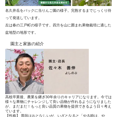
名久井岳をバックに当りんご園の様子。完熟するまでじっくり待
って発送しています。
左は春の三戸町の様子です。四方を山に囲まれ果物栽培に適した
盆地型の地形です。
園主と家族の紹介
高校卒業後、農業を継ぎ30年余りのキャリアになります。今では
様々な果物にチャレンジして良い品物が作れるようになりました
が、まだまだ！もっと良い品質の果物を提供できるよう日々考え
ています。
【性格】 普段はおとなしいが、いざとなると「やる時は、や