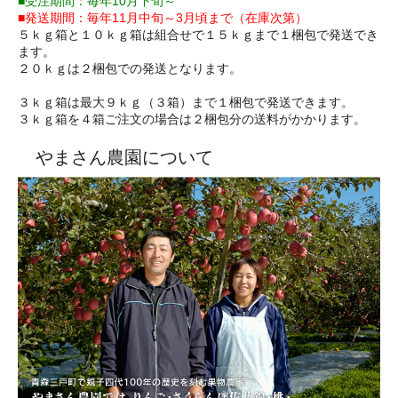
■受注期間：毎年10月下旬～
■発送期間：毎年11月中旬～3月頃まで（在庫次第）
５ｋｇ箱と１０ｋｇ箱は組合せで１５ｋｇまで１梱包で発送でき
ます。
２０ｋｇは２梱包での発送となります。
３ｋｇ箱は最大９ｋｇ（３箱）まで１梱包で発送できます。
３ｋｇ箱を４箱ご注文の場合は２梱包分の送料がかかります。
やまさん農園について