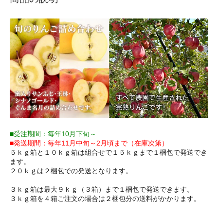
■受注期間：毎年10月下旬～
■発送期間：毎年11月中旬～2月頃まで（在庫次第）
５ｋｇ箱と１０ｋｇ箱は組合せで１５ｋｇまで１梱包で発送でき
ます。
２０ｋｇは２梱包での発送となります。
３ｋｇ箱は最大９ｋｇ（３箱）まで１梱包で発送できます。
３ｋｇ箱を４箱ご注文の場合は２梱包分の送料がかかります。