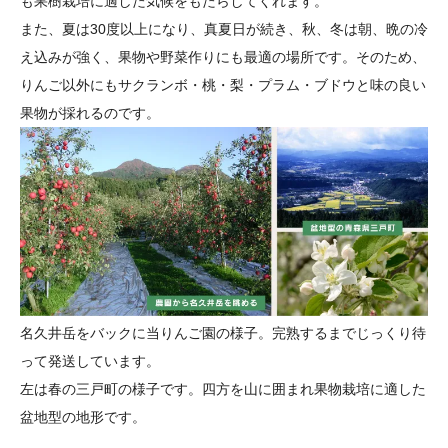
も果樹栽培に適した気候をもたらしてくれます。
また、夏は30度以上になり、真夏日が続き、秋、冬は朝、晩の冷
え込みが強く、果物や野菜作りにも最適の場所です。そのため、
りんご以外にもサクランボ・桃・梨・プラム・ブドウと味の良い
果物が採れるのです。
名久井岳をバックに当りんご園の様子。完熟するまでじっくり待
って発送しています。
左は春の三戸町の様子です。四方を山に囲まれ果物栽培に適した
盆地型の地形です。