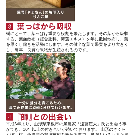
樹にとって、葉っぱは重要な役割を果たします。その葉から吸収
する、葉面散布（複合肥料、海藻エキス）を年に数回散布し、葉
を厚くし働きを活発にします。その健全な葉で果実をより大きく
し、毎年、良質な果物が生産されるのです。
平成6年より、山形県東根市の篤農家「遠藤庄太」氏と出会う事
ができ、10年以上の付き合いが続いております。 山形のさくら
んぼ、桃、西洋梨の栽培技術を教わる事で、当園もいろいろな果