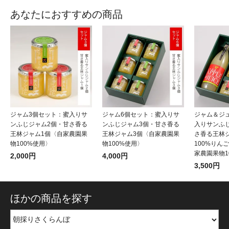
あなたにおすすめの商品
ジャム3個セット：蜜入りサ
ジャム6個セット：蜜入りサ
ジャム＆ジ
ンふじジャム2個・甘さ香る
ンふじジャム3個・甘さ香る
入りサンふ
王林ジャム1個〈自家農園果
王林ジャム3個〈自家農園果
さ香る王林
物100%使用〉
物100%使用〉
100%りん
家農園果物1
2,000円
4,000円
3,500円
ほかの商品を探す