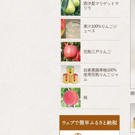
西洋梨マリゲットマ
リラ
果汁100%りんごジ
ュース
完熟三戸りんご
自家農園果物100%
使用完熟りんごジャ
ム
個
桃