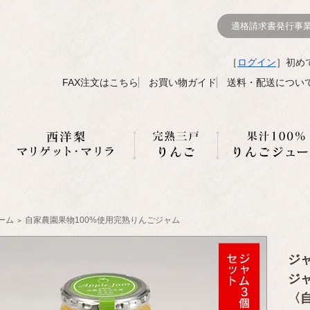
適格請求書発行事業者登
［
ログイン
］初め
FAX注文はこちら
お買い物ガイド
送料・配送につい
ーム
自家農園果物100%使用完熟りんごジャム
＞
ジ
ジ
〈