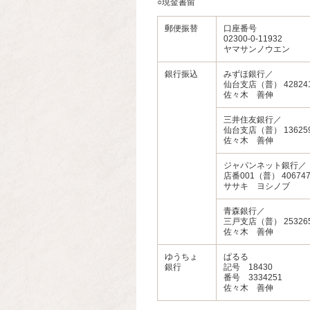
○現金書留
郵便振替
口座番号
02300-0-11932
ヤマサンノウエン
銀行振込
みずほ銀行／
仙台支店（普） 42824
佐々木 善伸
三井住友銀行／
仙台支店（普） 13625
佐々木 善伸
ジャパンネット銀行／
店番001（普） 406747
ササキ ヨシノブ
青森銀行／
三戸支店（普） 25326
佐々木 善伸
ゆうちょ
ぱるる
銀行
記号 18430
番号 3334251
佐々木 善伸