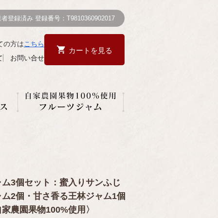
録済み 登録番号：T9810360902017
ての方は
こちら
カートを見る
て
お問い合せ
ャム3個セット：蜜入りサンふじ
ャム2個・甘さ香る王林ジャム1個
自家農園果物100%使用〉