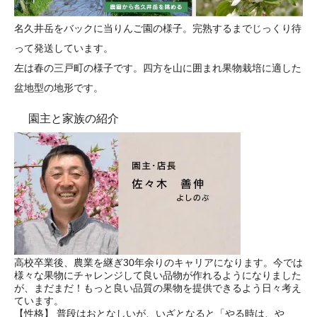
名久井岳をバックに当りんご園の様子。完熟するまでじっくり待
って発送しています。
左は春の三戸町の様子です。四方を山に囲まれ果物栽培に適した
盆地型の地形です。
園主と家族の紹介
高校卒業後、農業を継ぎ30年余りのキャリアになります。今では
様々な果物にチャレンジして良い品物が作れるようになりました
が、まだまだ！もっと良い品質の果物を提供できるよう日々考え
ています。
【性格】 普段はおとなしいが、いざとなると「やる時は、や