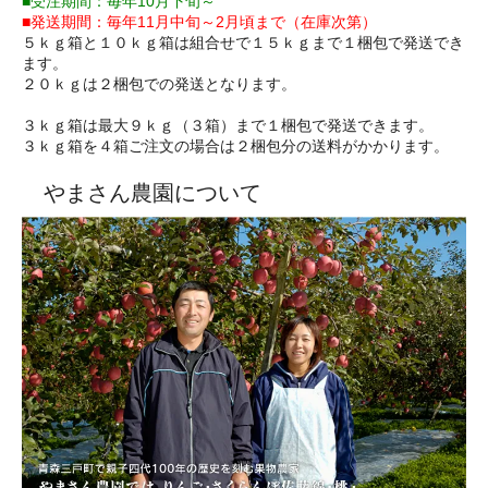
■受注期間：毎年10月下旬～
■発送期間：毎年11月中旬～2月頃まで（在庫次第）
５ｋｇ箱と１０ｋｇ箱は組合せで１５ｋｇまで１梱包で発送でき
ます。
２０ｋｇは２梱包での発送となります。
３ｋｇ箱は最大９ｋｇ（３箱）まで１梱包で発送できます。
３ｋｇ箱を４箱ご注文の場合は２梱包分の送料がかかります。
やまさん農園について