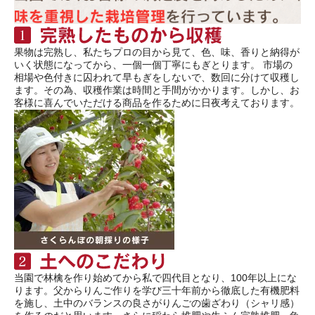
果物は完熟し、私たちプロの目から見て、色、味、香りと納得が
いく状態になってから、一個一個丁寧にもぎとります。 市場の
相場や色付きに囚われて早もぎをしないで、数回に分けて収穫し
ます。その為、収穫作業は時間と手間がかかります。しかし、お
客様に喜んでいただける商品を作るために日夜考えております。
当園で林檎を作り始めてから私で四代目となり、100年以上にな
ります。父からりんご作りを学び三十年前から徹底した有機肥料
を施し、土中のバランスの良さがりんごの歯ざわり（シャリ感）