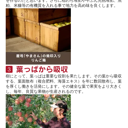
を作るのだと思います。さらに稲わら堆肥や牛ふん完熟堆肥、魚
粕、米糠等の有機質を入れる事で地力を高め味を良くします。
樹にとって、葉っぱは重要な役割を果たします。その葉から吸収
する、葉面散布（複合肥料、海藻エキス）を年に数回散布し、葉
を厚くし働きを活発にします。その健全な葉で果実をより大きく
し、毎年、良質な果物が生産されるのです。