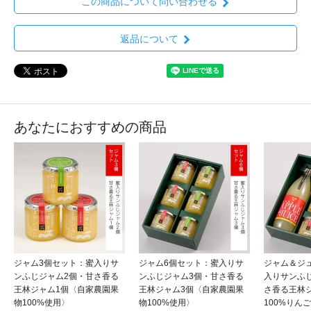
この商品について問い合わせる
返品について
あなたにおすすめの商品
ジャム3個セット：蜜入りサ
ジャム6個セット：蜜入りサ
ジャム＆ジ
ンふじジャム2個・甘さ香る
ンふじジャム3個・甘さ香る
入りサンふ
王林ジャム1個〈自家農園果
王林ジャム3個〈自家農園果
さ香る王林
物100%使用〉
物100%使用〉
100%りん