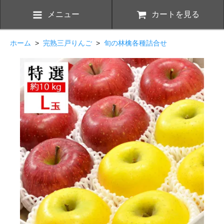
メニュー
カートを見る
ホーム
>
完熟三戸りんご
>
旬の林檎各種詰合せ