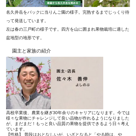
名久井岳をバックに当りんご園の様子。完熟するまでじっくり待
って発送しています。
左は春の三戸町の様子です。四方を山に囲まれ果物栽培に適した
盆地型の地形です。
園主と家族の紹介
高校卒業後、農業を継ぎ30年余りのキャリアになります。今では
様々な果物にチャレンジして良い品物が作れるようになりました
が、まだまだ！もっと良い品質の果物を提供できるよう日々考え
ています。
【性格】 普段はおとなしいが、いざとなると「やる時は、や