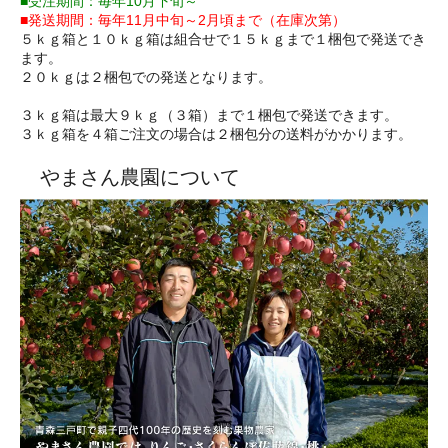
■受注期間：毎年10月下旬～
■発送期間：毎年11月中旬～2月頃まで（在庫次第）
５ｋｇ箱と１０ｋｇ箱は組合せで１５ｋｇまで１梱包で発送でき
ます。
２０ｋｇは２梱包での発送となります。
３ｋｇ箱は最大９ｋｇ（３箱）まで１梱包で発送できます。
３ｋｇ箱を４箱ご注文の場合は２梱包分の送料がかかります。
やまさん農園について