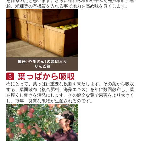
を作るのだと思います。さらに稲わら堆肥や牛ふん完熟堆肥、魚
粕、米糠等の有機質を入れる事で地力を高め味を良くします。
樹にとって、葉っぱは重要な役割を果たします。その葉から吸収
する、葉面散布（複合肥料、海藻エキス）を年に数回散布し、葉
を厚くし働きを活発にします。その健全な葉で果実をより大きく
し、毎年、良質な果物が生産されるのです。