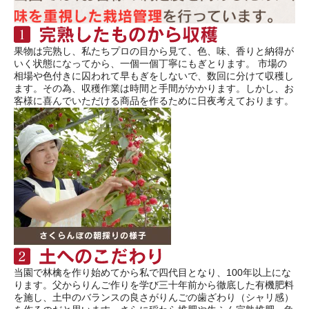
果物は完熟し、私たちプロの目から見て、色、味、香りと納得が
いく状態になってから、一個一個丁寧にもぎとります。 市場の
相場や色付きに囚われて早もぎをしないで、数回に分けて収穫し
ます。その為、収穫作業は時間と手間がかかります。しかし、お
客様に喜んでいただける商品を作るために日夜考えております。
当園で林檎を作り始めてから私で四代目となり、100年以上にな
ります。父からりんご作りを学び三十年前から徹底した有機肥料
を施し、土中のバランスの良さがりんごの歯ざわり（シャリ感）