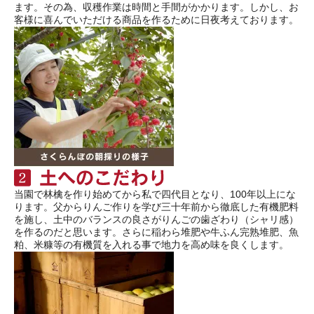
ます。その為、収穫作業は時間と手間がかかります。しかし、お
客様に喜んでいただける商品を作るために日夜考えております。
当園で林檎を作り始めてから私で四代目となり、100年以上にな
ります。父からりんご作りを学び三十年前から徹底した有機肥料
を施し、土中のバランスの良さがりんごの歯ざわり（シャリ感）
を作るのだと思います。さらに稲わら堆肥や牛ふん完熟堆肥、魚
粕、米糠等の有機質を入れる事で地力を高め味を良くします。