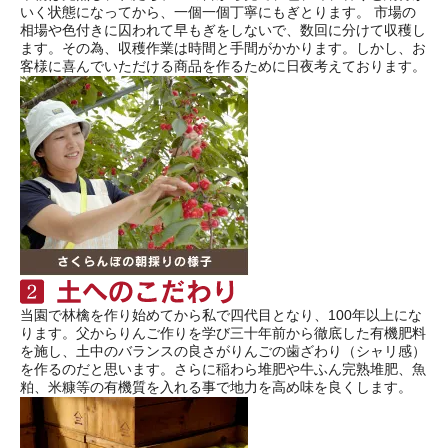
いく状態になってから、一個一個丁寧にもぎとります。 市場の
相場や色付きに囚われて早もぎをしないで、数回に分けて収穫し
ます。その為、収穫作業は時間と手間がかかります。しかし、お
客様に喜んでいただける商品を作るために日夜考えております。
当園で林檎を作り始めてから私で四代目となり、100年以上にな
ります。父からりんご作りを学び三十年前から徹底した有機肥料
を施し、土中のバランスの良さがりんごの歯ざわり（シャリ感）
を作るのだと思います。さらに稲わら堆肥や牛ふん完熟堆肥、魚
粕、米糠等の有機質を入れる事で地力を高め味を良くします。