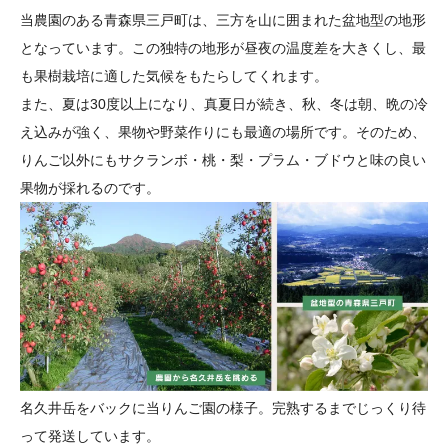
当農園のある青森県三戸町は、三方を山に囲まれた盆地型の地形
となっています。この独特の地形が昼夜の温度差を大きくし、最
も果樹栽培に適した気候をもたらしてくれます。
また、夏は30度以上になり、真夏日が続き、秋、冬は朝、晩の冷
え込みが強く、果物や野菜作りにも最適の場所です。そのため、
りんご以外にもサクランボ・桃・梨・プラム・ブドウと味の良い
果物が採れるのです。
名久井岳をバックに当りんご園の様子。完熟するまでじっくり待
って発送しています。